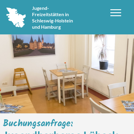
Jugend-
Freizeitstätten in
Schleswig-Holstein
und Hamburg
Buchungsanfrage: