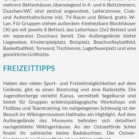
mehrere Bettenhäuser, überwiegend in 4- und 6-Bettzimmern,
Duschen/WC sind zentral angeordnet, Leiterzimmer, Club-
und Aufenthaltsräume inkl. TV-Raum und Billard, gratis W-
Lan. Für Gruppen stehen außerdem 4 beheizbare Blockhäuser
(30 qm mit jeweils 8 Betten), das Leiterhaus (2x2 Betten) und
ein separates Duschaus bereit. Das Außengelände bietet
Liegewiese, Kinderspielplatz, Bolzplatz, Beachvolleyballfeld,
Basketballfeld, Torwand, Tischtennis, Lagerfeuerplatz und eine
gemütliche Grillhütte.
FREIZEITTIPPS
Neben den vielen Sport- und Freizeitmöglichkeiten auf dem
Gelände, gibt es einen Bootssteg und eine Badestelle. Die
Jugendherberge verleiht Kanus, vermittelt Segelkurse und
bietet für Gruppen erlebnispädagogische Workshops mit
Floßbau und Teamtraining. Im nahgelegenen Schleswig ist der
Besuch im Wikingermuseum Haithabu ein Highlight. Auf dem
Außengelände des Museums befinden sich detailliert
nachgebildete Wikingerhäuser. An der Ostseeförde Schlei
findet ihr zahlreiche kleine Badebuchten. Der Ostsee-
Sandstrand von Eckernförde ist nur 10 km entfernt.